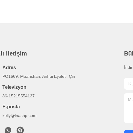
lı iletişim
Bü
Adres
İndi
PO1669, Maanshan, Anhui Eyaleti, Çin
Televizyon
86-15215554137
E-posta
kelly@lnashp.com