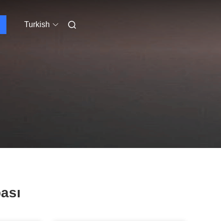
Turkish
ası