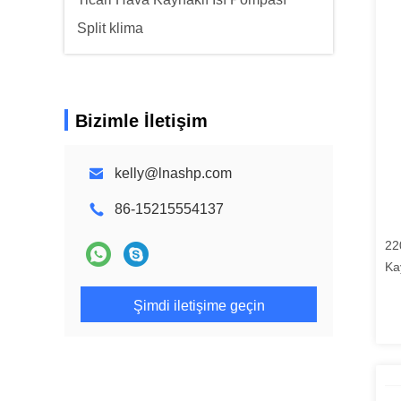
Split klima
Bizimle İletişim
kelly@lnashp.com
86-15215554137
22
Ka
Şimdi iletişime geçin