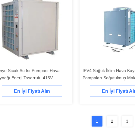
nyo Sıcak Su Isı Pompası Hava
IPV4 Soğuk İklim Hava Kayn
ynağı Enerji Tasarrufu 415V
Pompaları Soğutulmuş Ma
Isı Pompası 8KW
En İyi Fiyatı Alın
En İyi Fiyatı Al
1
2
3