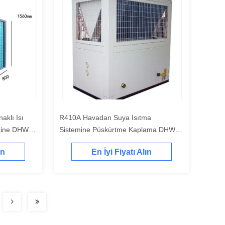
aklı Isı
R410A Havadan Suya Isıtma
kine DHW
Sistemine Püskürtme Kaplama DHW
Isı Pompası 300KW
ın
En İyi Fiyatı Alın