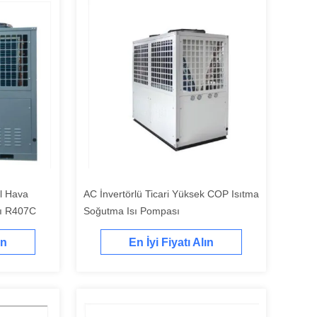
el Hava
AC İnvertörlü Ticari Yüksek COP Isıtma
sı R407C
Soğutma Isı Pompası
ın
En İyi Fiyatı Alın