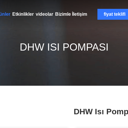
ünler
Etkinlikler
videolar
Bizimle İletişim
fiyat teklifi
DHW ISI POMPASI
DHW Isı Pomp