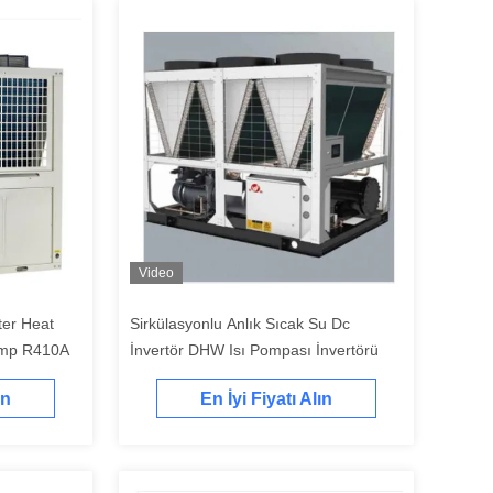
Video
ter Heat
Sirkülasyonlu Anlık Sıcak Su Dc
mp R410A
İnvertör DHW Isı Pompası İnvertörü
ın
En İyi Fiyatı Alın