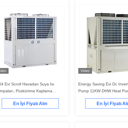
ideo
Video
X4 Evi Scroll Havadan Suya Isı
Energy Saving Evi Dc Inver
mpaları, Püskürtme Kaplama
Pump 11KW DHW Heat Pu
hafazası ile
En İyi Fiyatı Alın
En İyi Fiyatı Al