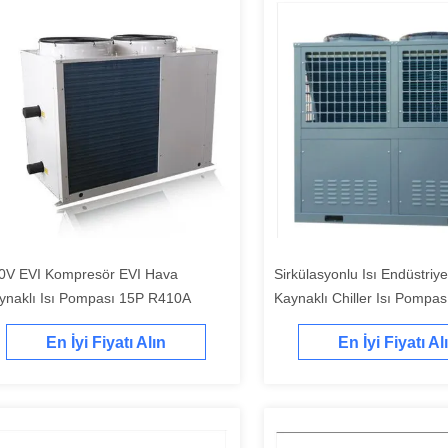
0V EVI Kompresör EVI Hava
Sirkülasyonlu Isı Endüstriy
ynaklı Isı Pompası 15P R410A
Kaynaklı Chiller Isı Pompa
En İyi Fiyatı Alın
En İyi Fiyatı Al