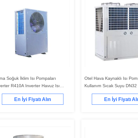
ima Soğuk İklim Isı Pompaları
Otel Hava Kaynaklı Isı Pom
verter R410A Inverter Havuz Isı
Kullanım Sıcak Suyu DN32
mpası
Pompası 50HZ
En İyi Fiyatı Alın
En İyi Fiyatı Al