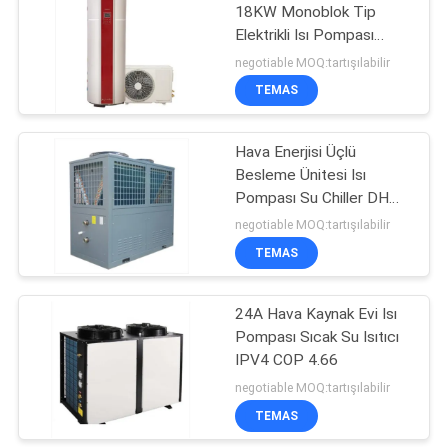
18KW Monoblok Tip
Elektrikli Isı Pompası
26
Sıcak Su Isıtıcı
negotiable MOQ:tartışılabilir
EVI Hava Kaynaklı
TEMAS
Isı Pompası
Hava Enerjisi Üçlü
Besleme Ünitesi Isı
Pompası Su Chiller DHW
18P
negotiable MOQ:tartışılabilir
TEMAS
19
Dc Inverter Isı
24A Hava Kaynak Evi Isı
Pompası Sıcak Su Isıtıcı
Pompası
IPV4 COP 4.66
negotiable MOQ:tartışılabilir
TEMAS