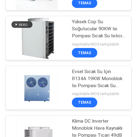
TEMAS
KALITE
Yüksek Cop Su
KONTROL
7
Soğutucular 90KW Isı
Pompası Sıcak Su Isıtıcı
Hava Kaynaklı Isı
BIZIMLE
IPX4
negotiable MOQ:tartışılabilir
Pompası
İLETIŞIM
TEMAS
HABERLER
Evsel Sıcak Su İçin
R134A 19KW Monoblok
Isı Pompası Sıcak Su
DURUMLAR
28
Isıtıcı
negotiable MOQ:tartışılabilir
Yüzme Havuzu Hava
TEMAS
BIR
Kaynaklı Isı
İNDIRIM
Klima DC Inverter
Pompası
Monoblok Hava Kaynaklı
İSTE
Isı Pompası Ticari 49dB