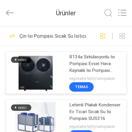
Saving
Technology
Co.,
Ürünler
Ltd..
All
Rights
Reserved.
ANA
Developed
9
by
Çin Isı Pompası Sıcak Su Isıtıcı
ECER
SAYFA
Yüksek Sıcaklık Isı
Pompası
R134a Sirkülasyonlu Isı
ÜRÜNLER
Pompası Evsel Hava
Kaynaklı Isı Pompası
VIDEOLAR
Sıcak Su Isıtıcı 14.5KW
negotiable MOQ:tartışılabilir
TEMAS
35
HAKKIMIZDA
Lehimli Plakalı Kondenser
Co2 Isı Pompası
Ev Ticari Sıcak Su Isı
FABRIKA
Pompası SUS316
TURU
negotiable MOQ:tartışılabilir