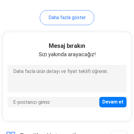
13
Daha fazla göster
Isıtma ve Soğutma
Isı Pompası
Mesaj bırakın
Sizi yakında arayacağız!
11
Yüksek COP Isı
Pompası