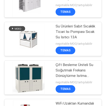
negotiable MOQ:tartışılabilir
SITE
TEMAS
8
HARITASI
Su Ürünleri Sabit Sıcaklık
Spa Isı Pompası
Ticari Isı Pompası Sıcak
GIZLILIK
Su Isıtıcı 13A
POLITIKASI
negotiable MOQ:tartışılabilir
TEMAS
Çift Besleme Üniteli Su
25
Soğutmalı Frekans
Dönüştürme Isıtma
DHW Isı Pompası
Soğutma Isı Pompası
negotiable MOQ:tartışılabilir
TEMAS
WiFi Uzaktan Kumandalı