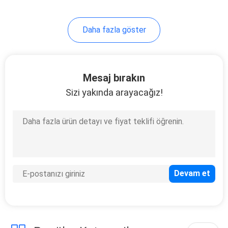
13
Daha fazla göster
Isıtma ve Soğutma
Isı Pompası
Mesaj bırakın
Sizi yakında arayacağız!
11
Yüksek COP Isı
Pompası