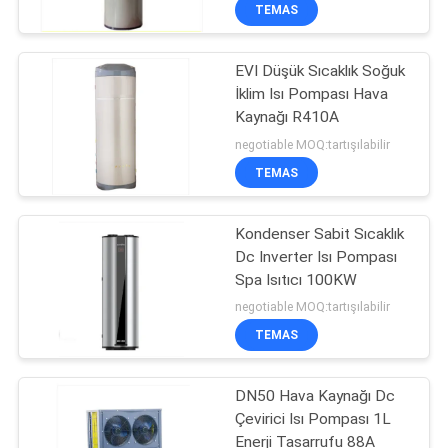
TEMAS
KALITE
EVI Düşük Sıcaklık Soğuk
KONTROL
7
İklim Isı Pompası Hava
Kaynağı R410A
Hava Kaynaklı Isı
BIZIMLE
negotiable MOQ:tartışılabilir
Pompası
İLETIŞIM
TEMAS
HABERLER
Kondenser Sabit Sıcaklık
Dc Inverter Isı Pompası
Spa Isıtıcı 100KW
DURUMLAR
28
negotiable MOQ:tartışılabilir
Yüzme Havuzu Hava
TEMAS
BIR
Kaynaklı Isı
İNDIRIM
DN50 Hava Kaynağı Dc
Pompası
Çevirici Isı Pompası 1L
İSTE
Enerji Tasarrufu 88A