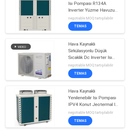
Isı Pompası R134A
Inverter Yüzme Havuzu
26
Isı Pompası
negotiable MOQ:tartışılabilir
EVI Hava Kaynaklı
TEMAS
Isı Pompası
Hava Kaynaklı
Sirkülasyonlu Düşük
Sıcaklık Dc Inverter Isı
Pompası EVI
negotiable MOQ:tartışılabilir
TEMAS
19
Dc Inverter Isı
Hava Kaynaklı
Yenilenebilir Isı Pompası
Pompası
IPV4 Konut Jeotermal Isı
Pompası 8KW
negotiable MOQ:tartışılabilir
TEMAS