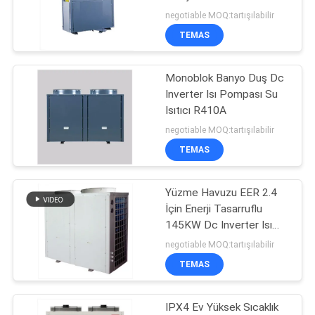
negotiable MOQ:tartışılabilir
SITE
TEMAS
8
HARITASI
Monoblok Banyo Duş Dc
Spa Isı Pompası
Inverter Isı Pompası Su
GIZLILIK
Isıtıcı R410A
POLITIKASI
negotiable MOQ:tartışılabilir
TEMAS
Yüzme Havuzu EER 2.4
25
İçin Enerji Tasarruflu
145KW Dc Inverter Isı
DHW Isı Pompası
Pompası
negotiable MOQ:tartışılabilir
TEMAS
IPX4 Ev Yüksek Sıcaklık