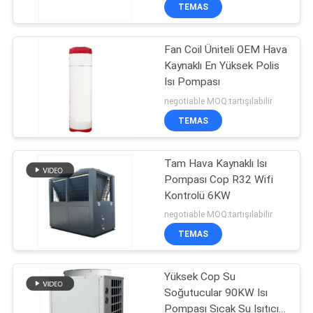
TEMAS
KALITE
Fan Coil Üniteli OEM Hava
KONTROL
Kaynaklı En Yüksek Polis
Isı Pompası
BIZIMLE
negotiable MOQ:tartışılabilir
İLETIŞIM
TEMAS
HABERLER
Tam Hava Kaynaklı Isı
Pompası Cop R32 Wifi
Kontrolü 6KW
DURUMLAR
negotiable MOQ:tartışılabilir
TEMAS
BIR
İNDIRIM
Yüksek Cop Su
Soğutucular 90KW Isı
İSTE
Pompası Sıcak Su Isıtıcı