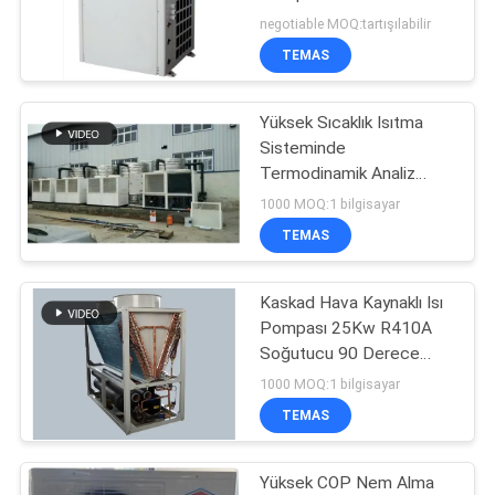
IPX4
negotiable MOQ:tartışılabilir
SITE
TEMAS
HARITASI
Yüksek Sıcaklık Isıtma
Sisteminde
GIZLILIK
Termodinamik Analiz
POLITIKASI
Kaskad Isı Pompası
1000 MOQ:1 bilgisayar
225Kw
TEMAS
Kaskad Hava Kaynaklı Isı
Pompası 25Kw R410A
Soğutucu 90 Derece
Sıcak Su
1000 MOQ:1 bilgisayar
TEMAS
Yüksek COP Nem Alma