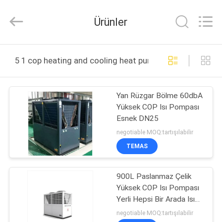
Saving
Technology
Co.,
Ürünler
Ltd..
All
Rights
Reserved.
Developed
ANA
by
5 1 cop heating and cooling heat pump çevrimiçi üretim
ECER
SAYFA
Yan Rüzgar Bölme 60dbA
ÜRÜNLER
Yüksek COP Isı Pompası
Esnek DN25
VIDEOLAR
negotiable MOQ:tartışılabilir
TEMAS
HAKKIMIZDA
900L Paslanmaz Çelik
Yüksek COP Isı Pompası
FABRIKA
Yerli Hepsi Bir Arada Isı
TURU
Pompası IPX4
negotiable MOQ:tartışılabilir