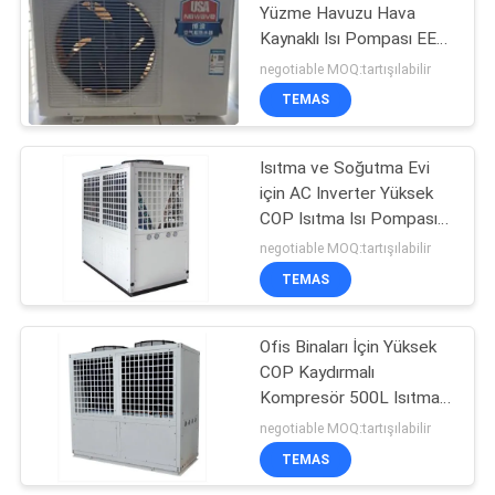
Yüzme Havuzu Hava
Kaynaklı Isı Pompası EER
2.3 Evi
negotiable MOQ:tartışılabilir
TEMAS
Isıtma ve Soğutma Evi
için AC Inverter Yüksek
COP Isıtma Isı Pompası
R744
negotiable MOQ:tartışılabilir
TEMAS
Ofis Binaları İçin Yüksek
COP Kaydırmalı
Kompresör 500L Isıtma
ve Soğutma Isı Pompası
negotiable MOQ:tartışılabilir
R134A
TEMAS